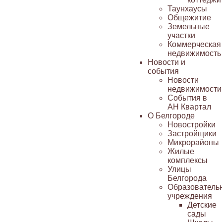
Таунхаусы
Общежитие
Земельные
участки
Коммерческая
недвижимость
Новости и
события
Новости
недвижимости
События в
АН Квартал
О Белгороде
Новостройки
Застройщики
Микрорайоны
Жилые
комплексы
Улицы
Белгорода
Образователь
учреждения
Детские
сады