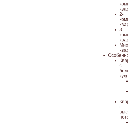
ком
ква
2-
ком
ква
3-
ком
ква
Мно
ква
Особенн
Ква
с
бол
кух
Ква
с
выс
пот