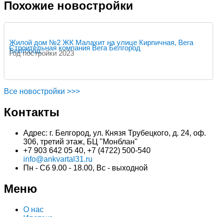
Похожие новостройки
Жилой дом №2 ЖК Малахит на улице Кирпичная, Вега
Строительная компания Вега Белгород
Белгород
Год постройки 2023
Все новостройки >>>
Контакты
Адрес: г. Белгород, ул. Князя Трубецкого, д. 24, оф.
306, третий этаж, БЦ "Монблан"
+7 903 642 05 40, +7 (4722) 500-540
info@ankvartal31.ru
Пн - Сб 9.00 - 18.00, Вс - выходной
Меню
О нас