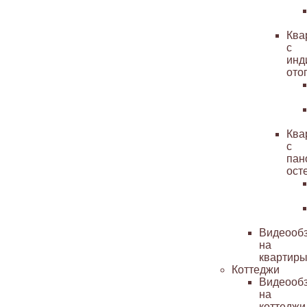
Ква
с
инд
ото
Ква
с
пан
ост
Видеооб
на
квартир
Коттеджи
Видеооб
на
коттеджи