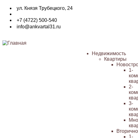
Перейти
ул. Князя Трубецкого, 24
к
основному
+7 (4722) 500-540
содержанию
info@ankvartal31.ru
Недвижимость
Квартиры
Основная
Новостр
навигация
1-
ком
ква
2-
ком
ква
3-
ком
ква
Мно
ква
Вторичн
1-