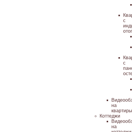
Ква
с
инд
ото
Ква
с
пан
ост
Видеооб
на
квартир
Коттеджи
Видеооб
на
коттеджи