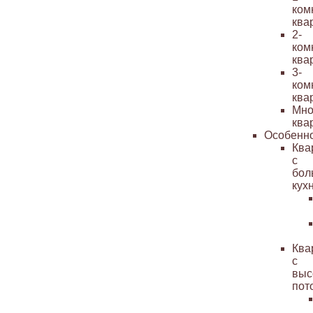
ком
ква
2-
ком
ква
3-
ком
ква
Мно
ква
Особенн
Ква
с
бол
кух
Ква
с
выс
пот