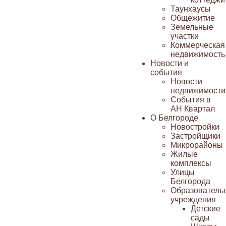
Таунхаусы
Общежитие
Земельные
участки
Коммерческая
недвижимость
Новости и
события
Новости
недвижимости
События в
АН Квартал
О Белгороде
Новостройки
Застройщики
Микрорайоны
Жилые
комплексы
Улицы
Белгорода
Образователь
учреждения
Детские
сады