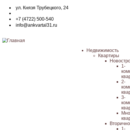
Перейти
ул. Князя Трубецкого, 24
к
основному
+7 (4722) 500-540
содержанию
info@ankvartal31.ru
Недвижимость
Квартиры
Основная
Новостр
навигация
1-
ком
ква
2-
ком
ква
3-
ком
ква
Мно
ква
Вторичн
1-