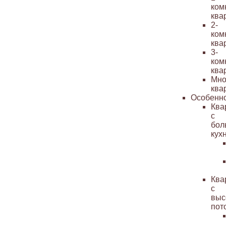
ком
ква
2-
ком
ква
3-
ком
ква
Мно
ква
Особенн
Ква
с
бол
кух
Ква
с
выс
пот