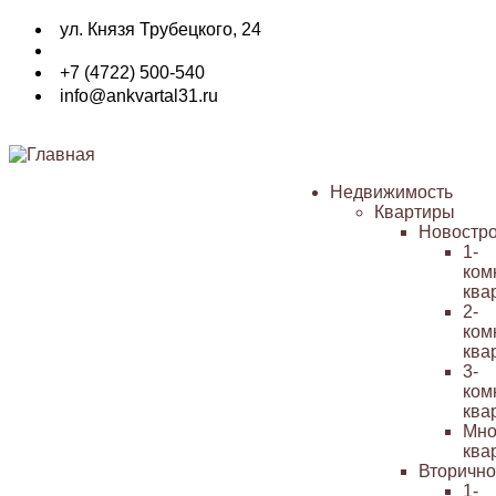
Перейти
ул. Князя Трубецкого, 24
к
основному
+7 (4722) 500-540
содержанию
info@ankvartal31.ru
Недвижимость
Квартиры
Основная
Новостр
навигация
1-
ком
ква
2-
ком
ква
3-
ком
ква
Мно
ква
Вторичн
1-