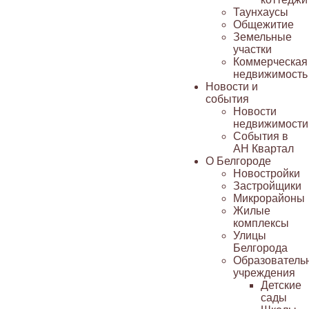
Таунхаусы
Общежитие
Земельные
участки
Коммерческая
недвижимость
Новости и
события
Новости
недвижимости
События в
АН Квартал
О Белгороде
Новостройки
Застройщики
Микрорайоны
Жилые
комплексы
Улицы
Белгорода
Образователь
учреждения
Детские
сады