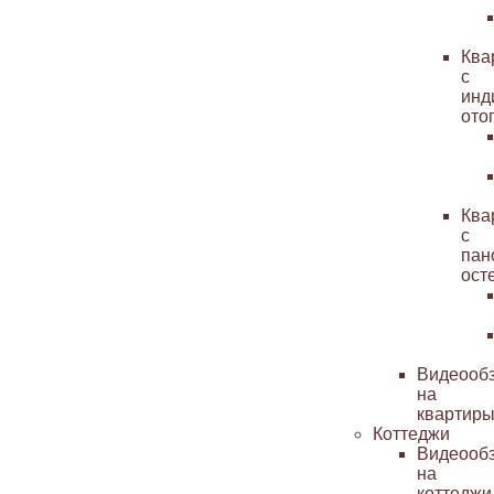
Ква
с
инд
ото
Ква
с
пан
ост
Видеооб
на
квартир
Коттеджи
Видеооб
на
коттеджи