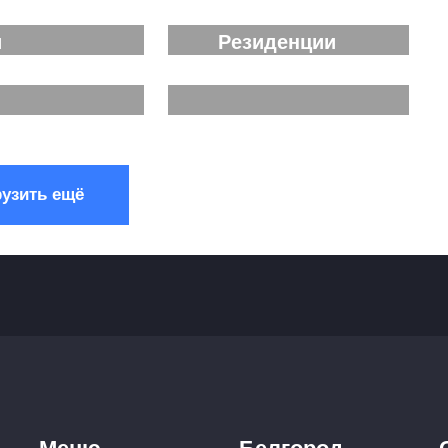
Спутник
в ЖК Южные
и
Резиденции
нее...
Подробнее...
нее...
Подробнее...
рузить ещё