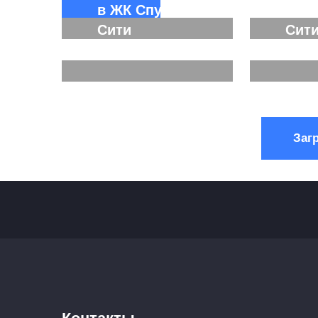
в ЖК Спутник
ЖК 
Сити
Сит
Подробнее...
Подроб
Подробнее...
Подроб
Заг