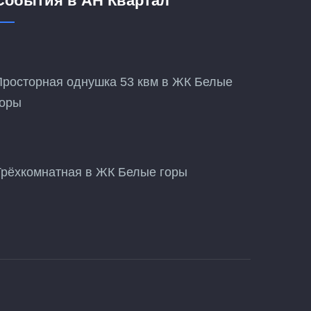
События в АН Квартал
Просторная однушка 53 квм в ЖК Белые
горы
Трёхкомнатная в ЖК Белые горы