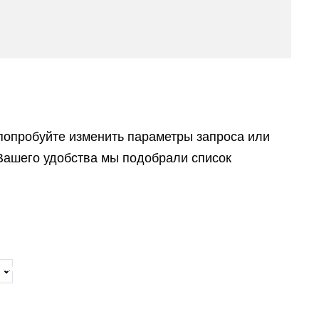
попробуйте изменить параметры запроса или
Вашего удобства мы подобрали список
мнатная
тира
вм, ЖК
ковый.
Двухкомнатная
Небольшая
на город
Спутник Сити
комнатная
однокомнатная