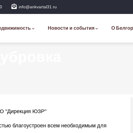
0
info@ankvartal31.ru
новная
вигация
едвижимость
Новости и события
О Белго
убровка
АО "Дирекция ЮЗР"
остью благоустроен всем необходимым для