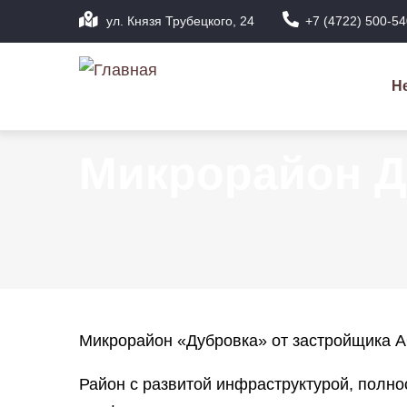
Перейти
ул. Князя Трубецкого, 24
+7 (4722) 500-54
к
Ос
основному
на
Н
содержанию
Микрорайон Д
Микрорайон «Дубровка» от застройщика 
Район с развитой инфраструктурой, полн