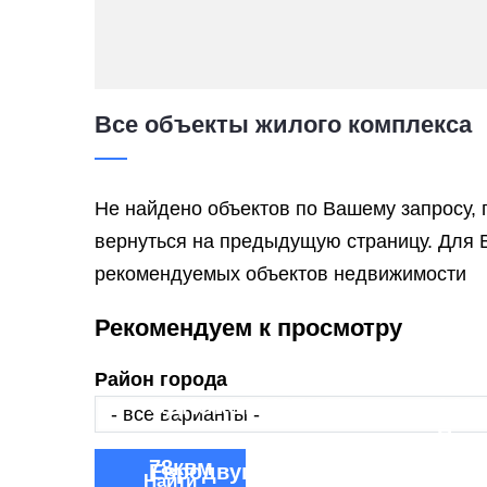
Все объекты жилого комплекса
Не найдено объектов по Вашему запросу, 
вернуться на предыдущую страницу. Для 
рекомендуемых объектов недвижимости
Рекомендуем к просмотру
3 ко
квар
Район города
ОДНОКОМНАТНАЯ
146к
квартира,
Пар
78квм
Вид 
Евродвушка
Трёх